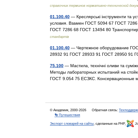
справочник терминов нормативно-технической доку
01.100.40
— Креслярські інструменти та у
условия. Взамен ГОСТ 5094 67 ГОСТ 7286
ГОСТ 7286 68 ГОСТ 13494 80 Транспорти
стандартів
01.100.40
— Чертежное оборудование ГОС
28932 91 ГОСТ 28933 91 ГОСТ 28950 91
75.100
— Мастила, технічні оливи та суміж
Методы лабораторных испытаний на стойко
ГОСТ 9.054 75 ЕСЗКС. Консервационные
© Академик, 2000-2026
Обратная связь:
Техподдерж
👣 Путешествия
Экспорт словарей на сайты
, сделанные на PHP,
Jo