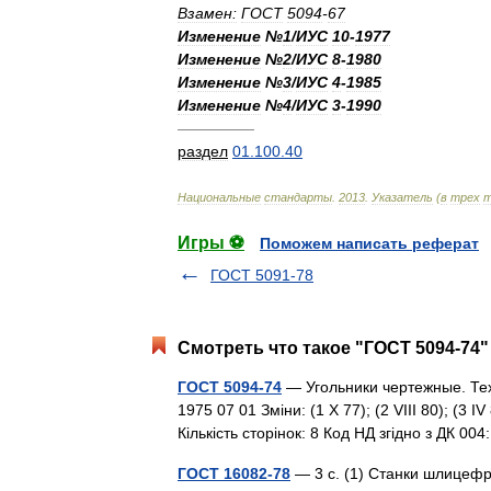
Взамен:
ГОСТ
5094
-
67
Изменение
№
1
/
ИУС
10
-
1977
Изменение
№
2
/
ИУС
8
-
1980
Изменение
№
3
/
ИУС
4
-
1985
Изменение
№
4
/
ИУС
3
-
1990
—————
раздел
01
.
100
.
40
Национальные
стандарты
.
2013
.
Указатель
(
в
трех
т
Игры ⚽
Поможем написать реферат
ГОСТ 5091-78
Смотреть что такое "ГОСТ 5094-74"
ГОСТ 5094-74
— Угольники чертежные. Тех
1975 07 01 Зміни: (1 X 77); (2 VIII 80); (3 I
Кількість сторінок: 8 Код НД згідно з ДК 0
ГОСТ 16082-78
— 3 с. (1) Станки шлицеф