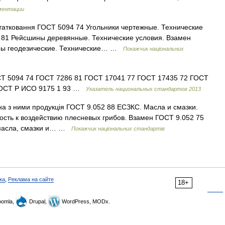
ментации
статковання ГОСТ 5094 74 Угольники чертежные. Технические
 81 Рейсшины деревянные. Технические условия. Взамен
ры геодезические. Технические… …
Покажчик національних
Т 5094 74 ГОСТ 7286 81 ГОСТ 17041 77 ГОСТ 17435 72 ГОСТ
 ГОСТ Р ИСО 9175 1 93 …
Указатель национальных стандартов 2013
на з ними продукція ГОСТ 9.052 88 ЕСЗКС. Масла и смазки.
сть к воздействию плесневых грибов. Взамен ГОСТ 9.052 75
 масла, смазки и… …
Покажчик національних стандартів
ка
,
Реклама на сайте
18+
omla,
Drupal,
WordPress, MODx.