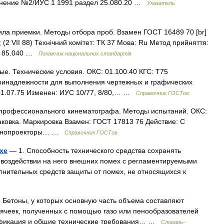
енение №2/ИУС 1 1991 раздел 25.080.20 …
Указатель
ла приемки. Методы отбора проб. Взамен ГОСТ 16489 70 [br]
); (2 VII 88) Технічний комітет: ТК 37 Мова: Ru Метод прийняття:
04: 85.040 …
Покажчик національних стандартів
е. Технические условия. ОКС: 01.100.40 КГС: Т75
ринадлежности для выполнения чертежных и графических
 01.07.75 Изменен: ИУС 10/77, 8/80,… …
Справочник ГОСТов
профессионального кинематографа. Методы испытаний. ОКС:
аковка. Маркировка Взамен: ГОСТ 17813 76 Действие: С
«Кинопроекторы… …
Справочник ГОСТов
хе
— 1. Способность технического средства сохранять
 воздействии на него внешних помех с регламентируемыми
лнительных средств защиты от помех, не относящихся к
 Бетоны, у которых основную часть объема составляют
ячеек, полученных с помощью газо или пенообразователей
сификация и общие технические требования… …
Словарь-