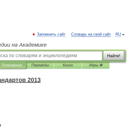
Запомнить сайт
Словарь на свой сайт
RU
едии на Академике
Найти!
Толкования
Переводы
Книги
Игры ⚽
андартов 2013
я