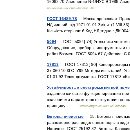
16082 70 Изменение №1/ИУС 9 1988 Изм
национальных стандартов 2013
ГОСТ 16489-78
— Масса древесная. Прави
НД чинний: від 1971 01 01 Зміни: (1 VIII 83
Кількість сторінок: 6 Код НД згідно з ДК 0
5094
— ГОСТ 5094{ 74} Угольники чертежны
Оборудование, приборы, инструменты и п
работ Взамен: ГОСТ 5094 67 Действие: С
17813
— ГОСТ 17813{ 90} Кинопроекторы 
37.060.10 КГС: У99 Методы испытаний. Уп
01.01.92 Текст документа: ГОСТ 17813 
Устойчивость к электромагнитной поме
заданное качество функционирования при
значениями параметров в отсутствие допо
принципу… …
Телекоммуникационный словарь
Бетоны ячеистые
— 18. Бетоны ячеистые
равномерно распределенные поры в виде 
Источник: ГОСТ 25192 82: Бетоны. Клас