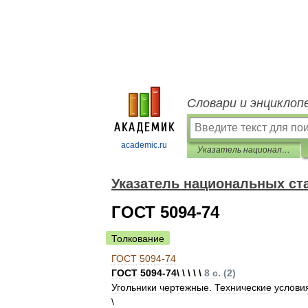
Словари и энциклоп
academic.ru
Указатель национальных стандартов 2013
Указатель национальных ст
ГОСТ 5094-74
Толкование
ГОСТ
5094
-
74
ГОСТ
5094
-
74
\ \ \ \ \
8
с
. (
2
)
Угольники
чертежные
.
Технические
услови
\