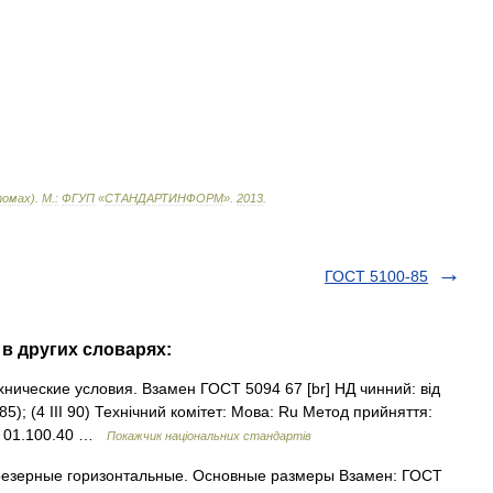
омах
).
М
.
:
ФГУП
«
СТАНДАРТИНФОРМ
»
.
2013
.
ГОСТ 5100-85
 в других словарях:
нические условия. Взамен ГОСТ 5094 67 [br] НД чинний: від
V 85); (4 III 90) Технічний комітет: Мова: Ru Метод прийняття:
04: 01.100.40 …
Покажчик національних стандартів
резерные горизонтальные. Основные размеры Взамен: ГОСТ